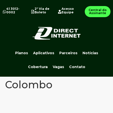
41 3012-
2º Via de
Acesso
Central do
0002
Boleto
Equipe
Assinante
Planos
Aplicativos
Parceiros
Notícias
Cobertura
Vagas
Contato
Colombo