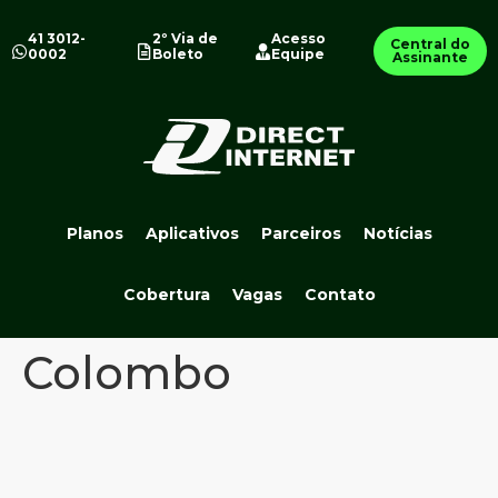
41 3012-
2º Via de
Acesso
Central do
0002
Boleto
Equipe
Assinante
Planos
Aplicativos
Parceiros
Notícias
Cobertura
Vagas
Contato
Colombo