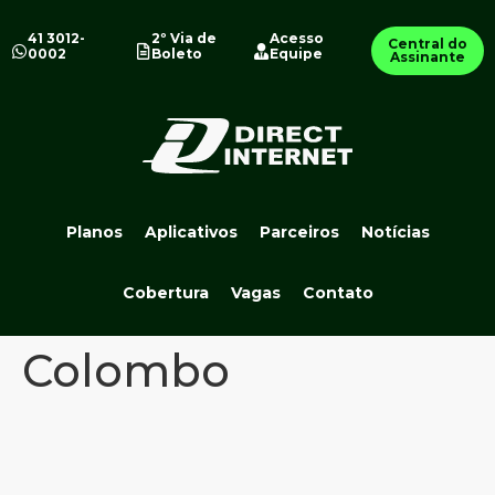
41 3012-
2º Via de
Acesso
Central do
0002
Boleto
Equipe
Assinante
Planos
Aplicativos
Parceiros
Notícias
Cobertura
Vagas
Contato
Colombo