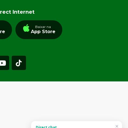
rect Internet
a
Baixar na
tre
App Store
Direct chat