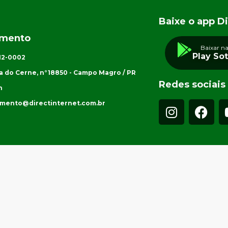
Baixe o app Di
imento
Baixar n
Play So
012-0002
a do Cerne, n°18850 - Campo Magro / PR
Redes sociais
h
imento@directinternet.com.br