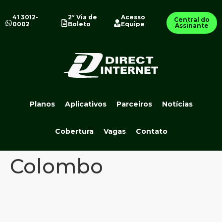
41 3012-
2º Via de
Acesso
Central do
0002
Boleto
Equipe
Assinante
Planos
Aplicativos
Parceiros
Notícias
Cobertura
Vagas
Contato
Colombo