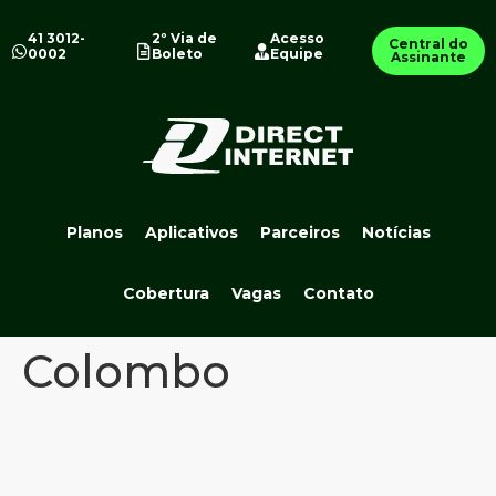
41 3012-
2º Via de
Acesso
Central do
0002
Boleto
Equipe
Assinante
Planos
Aplicativos
Parceiros
Notícias
Cobertura
Vagas
Contato
Colombo