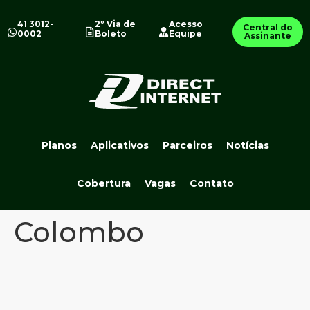
41 3012-
2º Via de
Acesso
Central do
0002
Boleto
Equipe
Assinante
Planos
Aplicativos
Parceiros
Notícias
Cobertura
Vagas
Contato
Colombo