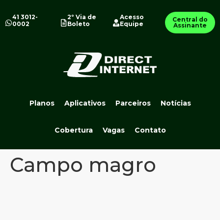
41 3012-
2º Via de
Acesso
Central do
0002
Boleto
Equipe
Assinante
Planos
Aplicativos
Parceiros
Notícias
Cobertura
Vagas
Contato
Campo magro