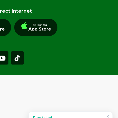
rect Internet
a
Baixar na
tre
App Store
Direct chat