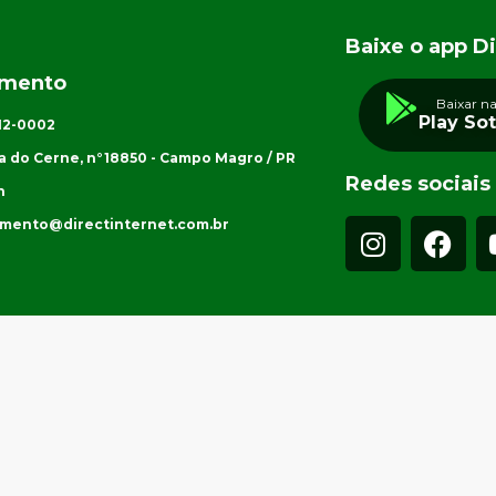
Baixe o app Di
imento
Baixar n
Play So
012-0002
a do Cerne, n°18850 - Campo Magro / PR
Redes sociais
h
imento@directinternet.com.br