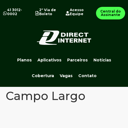
41 3012-
2º Via de
Acesso
Central do
0002
Boleto
Equipe
Assinante
Planos
Aplicativos
Parceiros
Notícias
Cobertura
Vagas
Contato
Campo Largo