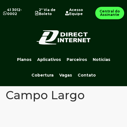
41 3012-
2º Via de
Acesso
Central do
0002
Boleto
Equipe
Assinante
Planos
Aplicativos
Parceiros
Notícias
Cobertura
Vagas
Contato
Campo Largo