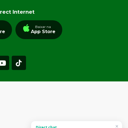
rect Internet
a
Baixar na
tre
App Store
Direct chat