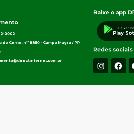
Baixe o app Di
imento
Baixar n
Play So
012-0002
a do Cerne, n°18850 - Campo Magro / PR
Redes sociais
h
imento@directinternet.com.br