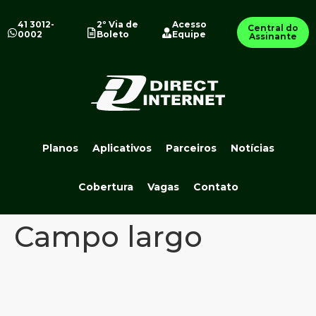
41 3012-
2º Via de
Acesso
Central do
0002
Boleto
Equipe
Assinante
Planos
Aplicativos
Parceiros
Notícias
Cobertura
Vagas
Contato
Campo largo