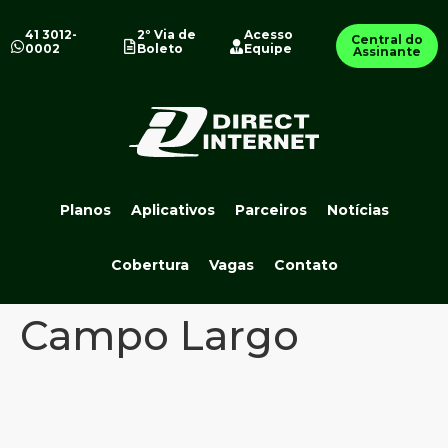
41 3012-
2º Via de
Acesso
Central do
0002
Boleto
Equipe
Assinante
Planos
Aplicativos
Parceiros
Notícias
Cobertura
Vagas
Contato
Campo Largo