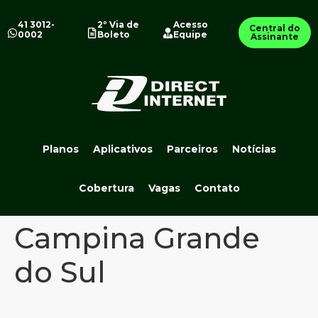
41 3012-
2º Via de
Acesso
Central do
0002
Boleto
Equipe
Assinante
Planos
Aplicativos
Parceiros
Notícias
Cobertura
Vagas
Contato
Campina Grande
do Sul