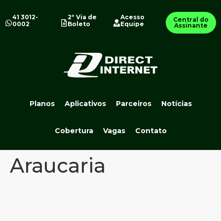
41 3012-
2º Via de
Acesso
Central do
0002
Boleto
Equipe
Assinante
Planos
Aplicativos
Parceiros
Notícias
Cobertura
Vagas
Contato
Araucaria