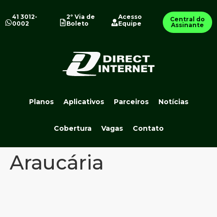
41 3012-
2º Via de
Acesso
Central do
0002
Boleto
Equipe
Assinante
Planos
Aplicativos
Parceiros
Notícias
Cobertura
Vagas
Contato
Araucária