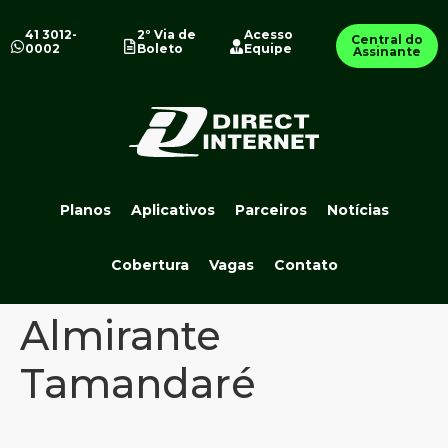
41 3012-
2º Via de
Acesso
Central do
0002
Boleto
Equipe
Assinante
Planos
Aplicativos
Parceiros
Notícias
Cobertura
Vagas
Contato
Almirante
Tamandaré