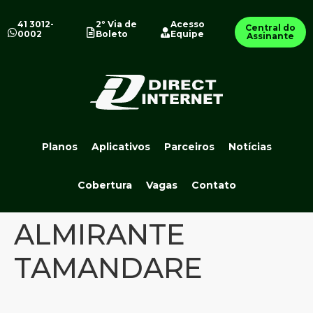
41 3012-
2º Via de
Acesso
Central do
0002
Boleto
Equipe
Assinante
Planos
Aplicativos
Parceiros
Notícias
Cobertura
Vagas
Contato
ALMIRANTE
TAMANDARE