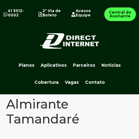
41 3012-
2º Via de
Acesso
Central do
0002
Boleto
Equipe
Assinante
Planos
Aplicativos
Parceiros
Notícias
Cobertura
Vagas
Contato
Almirante
Tamandaré