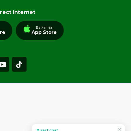
rect Internet
a
Baixar na
tre
App Store
Direct chat