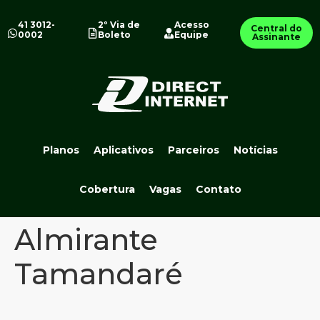
41 3012-
2º Via de
Acesso
Central do
0002
Boleto
Equipe
Assinante
Planos
Aplicativos
Parceiros
Notícias
Cobertura
Vagas
Contato
Almirante
Tamandaré