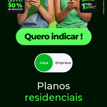
Casa
Empresa
Planos
Planos
empresariais
residenciais