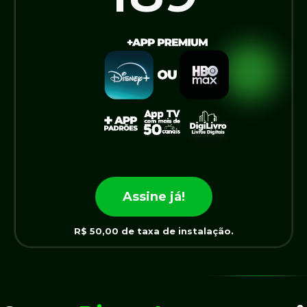
Assine já!
*TAXA DE INSTALAÇÃO 100,00. Fidelidade de 12 meses.
800 MEGA
599
R$
,90
Assine já!
IP fixo: Conexão estável e sem risco de
R$ 50,00 de taxa de instalação.
quedas.
Suporte presencial priorizado de até
12h