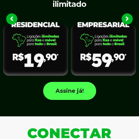
ilimitado
Assine já!
C
O
N
E
C
T
A
R