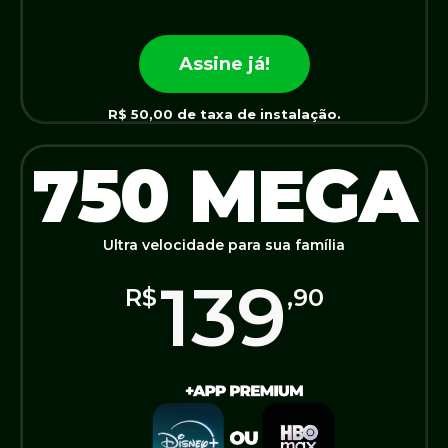
*TAXA DE INSTALAÇÃO 100,00. Fidelidade de 12 meses.
Assine já!
400 MEGA
R$ 50,00 de taxa de instalação.
750 MEGA
299
R$
,90
Ultra velocidade para sua família
IP fixo: Conexão estável e sem risco de
139
quedas.
R$
,90
Suporte presencial priorizado de até
12h
Assine já!