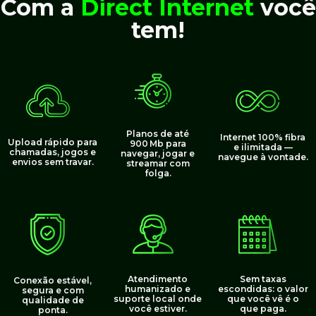
Com a
Direct Internet
você
Assine já!
tem!
*TAXA DE INSTALAÇÃO 100,00. Fidelidade de 12 meses.
Planos de até
Internet 100% fibra
Upload rápido para
900 Mb para
e ilimitada —
chamadas, jogos e
navegar, jogar e
navegue à vontade.
envios sem travar.
streamar com
folga.
Sem taxas
Atendimento
Conexão estável,
escondidas: o valor
humanizado e
segura e com
que você vê é o
suporte local onde
qualidade de
que paga.
você estiver.
ponta.