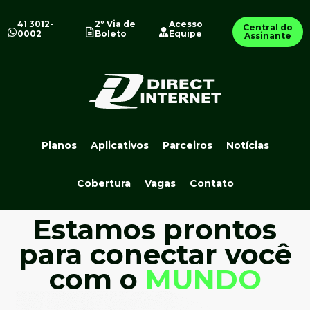
41 3012-
2º Via de
Acesso
Central do
0002
Boleto
Equipe
Assinante
Planos
Aplicativos
Parceiros
Notícias
Cobertura
Vagas
Contato
Estamos prontos
para conectar você
com o
MUNDO